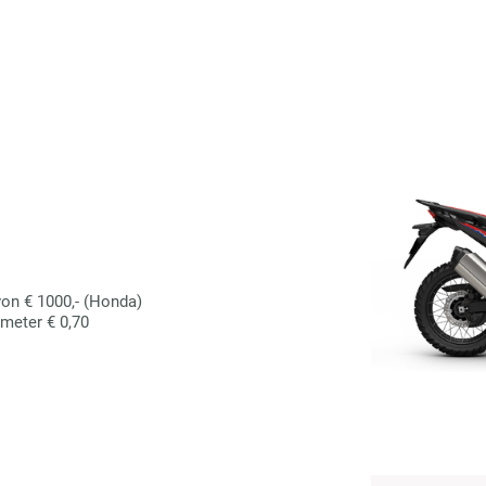
n
on € 1000,- (Honda)
ometer € 0,70