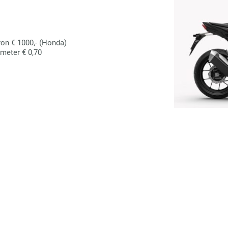
on € 1000,- (Honda)
ometer € 0,70
Home
Testmodelle
Hotels
Partner
Rechtliches
A.L. Motorradtourismus
Brühltal 12, 06526 D-Sangerhausen
armin.loos@motorradtourismus.de
+49-(172)-8634454