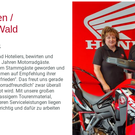
en /
Wald
,
nd Hoteliers, bewirten und
n Jahren Motorradgäste.
hern Stammgäste geworden und
mmen auf Empfehlung ihrer
frieden". Das freut uns gerade
torradfreundlich" zwar überall
ebt wird. Mit unsere großen
lassigem Tourenmaterial,
eren Serviceleistungen liegen
richtig und dafür zu arbeiten