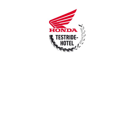
Home
T
Home
Hotel W